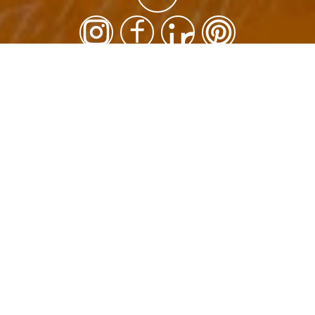
Arty
Décoration d’intérieur
Home Staging
Rénovation partielle
Rénovation totale
Tout voir